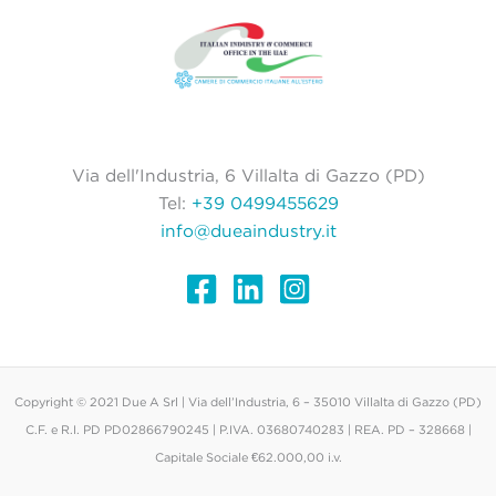
Via dell'Industria, 6 Villalta di Gazzo (PD)
Tel:
+39 0499455629
info@dueaindustry.it
Copyright © 2021 Due A Srl | Via dell’Industria, 6 – 35010 Villalta di Gazzo (PD)
C.F. e R.I. PD PD02866790245 | P.IVA. 03680740283 | REA. PD – 328668 |
Capitale Sociale €62.000,00 i.v.