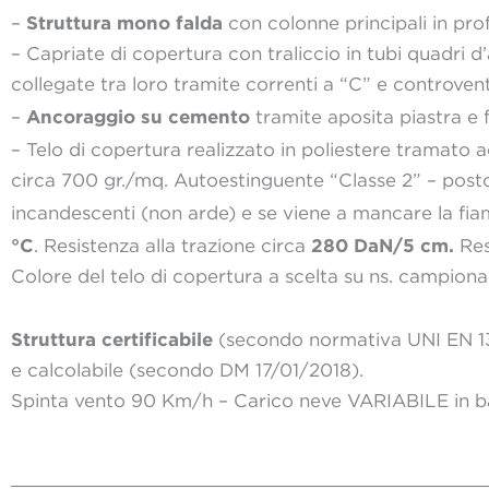
Struttura mono falda
–
con colonne principali in prof
– Capriate di copertura con traliccio in tubi quadri d
collegate tra loro tramite correnti a “C” e controvent
Ancoraggio su cemento
–
tramite aposita piastra e f
– Telo di copertura realizzato in poliestere tramato a
circa 700 gr./mq. Autoestinguente “Classe 2” – posto
incandescenti (non arde) e se viene a mancare la fia
°C
280 DaN/5 cm.
. Resistenza alla trazione circa
Res
Colore del telo di copertura a scelta su ns. campionar
Struttura certificabile
(secondo normativa UNI EN 1
e calcolabile (secondo DM 17/01/2018).
Spinta vento 90 Km/h – Carico neve VARIABILE in ba