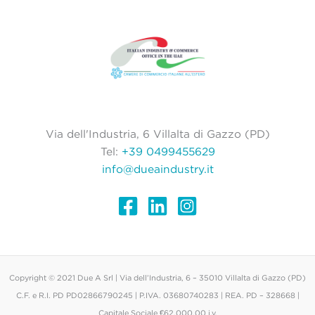
Via dell'Industria, 6 Villalta di Gazzo (PD)
Tel:
+39 0499455629
info@dueaindustry.it
Copyright © 2021 Due A Srl | Via dell’Industria, 6 – 35010 Villalta di Gazzo (PD)
C.F. e R.I. PD PD02866790245 | P.IVA. 03680740283 | REA. PD – 328668 |
Capitale Sociale €62.000,00 i.v.