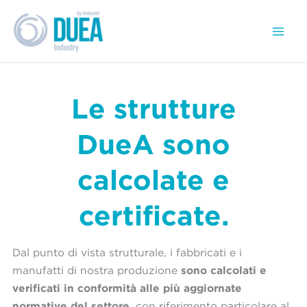
Vai
al
contenuto
Le strutture
DueA sono
calcolate e
certificate.
Dal punto di vista strutturale, i fabbricati e i
sono calcolati e
manufatti di nostra produzione
verificati in conformità alle più aggiornate
normative del settore
, con riferimento particolare al